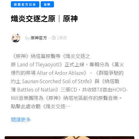
遊戲官方公告
音樂
熾炎交逐之原｜原神
By
原神官方
-
1年前
《原神》納塔篇原聲帶《熾炎交逐之
原 Land of Tleyaoyotl》正式上線，專輯分為《萬火
燎烈的祭場 Altar of Ardor Ablaze》、《群龍爭馳的
灼土 Saurian-Scorched Soil of Strife》與《納塔戰
簿 Battles of Natlan》三張CD，共收錄78首由HOYO-
MiX音樂團隊為《原神》納塔地區創作的原聲音樂。
點擊此處收聽《熾炎交逐…
閱讀更多