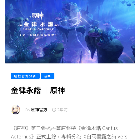
遊戲官方公告
音樂
金律永諧 ｜原神
By
原神官方
-
2年前
《原神》第三張楓丹篇原聲帶《金律永諧 Cantus
Aeternus》正式上線，專輯分為《白雨覆露之詩 Versi