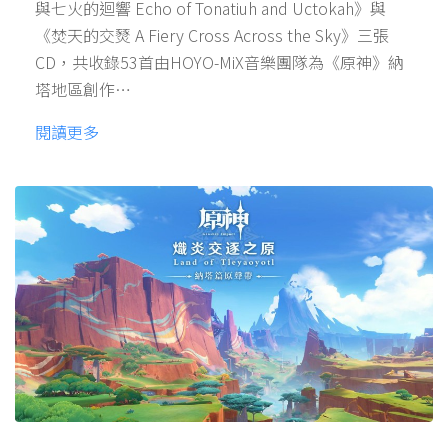
與七火的迴響 Echo of Tonatiuh and Uctokah》與
《焚天的交燹 A Fiery Cross Across the Sky》三張
CD，共收錄53首由HOYO-MiX音樂團隊為《原神》納
塔地區創作…
閱讀更多