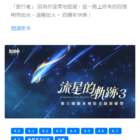
「旅行者」 因為你溫柔地經過，這一路上所有的回憶
明亮如光，溫暖如火。 四週年快樂！
閱讀更多
4.0
4.1
4.2
4.3
4.4
4.5
4.6
4.7
4.8
遊戲官方公告
音樂