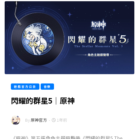
遊戲官方公告
音樂
閃耀的群星5｜原神
By
原神官方
-
1年前
《原神》第五張角色主題原聲帶《閃耀的群星5 The