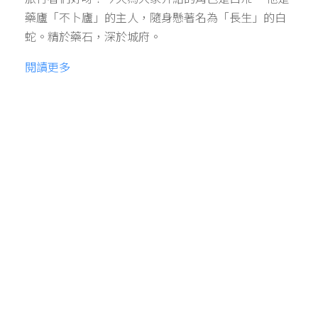
藥廬「不卜廬」的主人，隨身懸著名為「長生」的白
蛇。精於藥石，深於城府。
閱讀更多