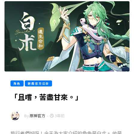
角色
遊戲官方公告
「且嚐，苦盡甘來。」
By
原神官方
-
3年前
旅行者們好呀！今天為大家介紹的角色是白朮。 他是