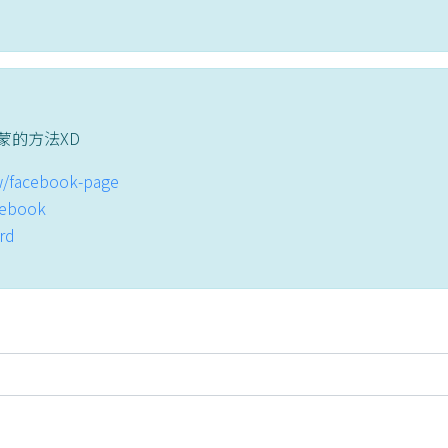
蒙的方法XD
tw/facebook-page
acebook
ord