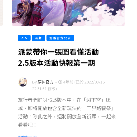
2.5
活動
遊戲官方公告
派蒙帶你一張圖看懂活動——
2.5版本活動快報第一期
By
原神官方
-
4年前 (已於 2022/03/16
22:31:51 修改)
旅行者們好呀~2.5版本中，在「淵下宮」區
域，即將開放包含全新玩法的「三界路饗祭」
活動。除此之外，還將開放全新祈願，一起來
看看吧！