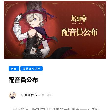
角色
遊戲官方公告
配音員公布
By
原神官方
-
2年前
「魔術開演！請期待即將到來的一切驚喜——」 旅行