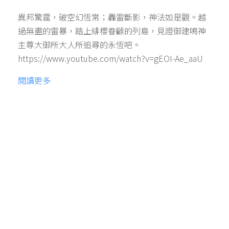
異邦驚霆，破空幻恆常；轟雷斷影，神法如是觀。越
過無盡的雷暴，踏上緋櫻眷顧的列島，見證御建鳴神
主尊大御所大人所追尋的永恆吧。
https://www.youtube.com/watch?v=gEOI-Ae_aaU
閱讀更多