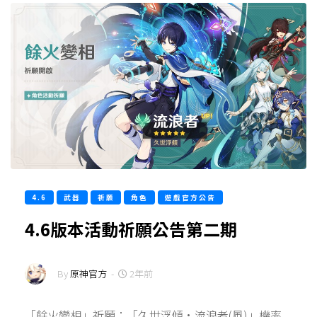
4.6
武器
祈願
角色
遊戲官方公告
4.6版本活動祈願公告第二期
By
原神官方
-
2年前
「餘火變相」祈願：「久世浮傾·流浪者(風)」機率