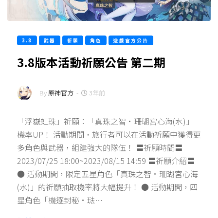
3.8
武器
祈願
角色
遊戲官方公告
3.8版本活動祈願公告 第二期
By
原神官方
-
3年前
「浮嶽虹珠」祈願：「真珠之智·珊瑚宮心海(水)」
機率UP！ 活動期間，旅行者可以在活動祈願中獲得更
多角色與武器，組建強大的隊伍！ 〓祈願時間〓
2023/07/25 18:00~2023/08/15 14:59 〓祈願介紹〓
● 活動期間，限定五星角色「真珠之智·珊瑚宮心海
(水)」的祈願抽取機率將大幅提升！ ● 活動期間，四
星角色「機逐封秘·琺…