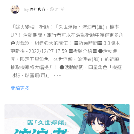
By
原神官方
-
3年前
「餘火變相」祈願：「久世浮傾·流浪者(風)」機率
UP！ 活動期間，旅行者可以在活動祈願中獲得更多角
色與武器，組建強大的隊伍！ 〓祈願時間〓 3.3版本
更新後 - 2022/12/27 17:59 〓祈願介紹〓 ●活動期
間，限定五星角色「久世浮傾·流浪者(風)」的祈願
抽取機率將大幅提升！ ●活動期間，四星角色「機逐
封秘·琺露珊(風)」、…
閱讀更多