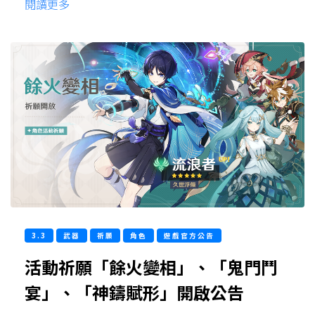
閱讀更多
3.3
武器
祈願
角色
遊戲官方公告
活動祈願「餘火變相」、「鬼門鬥
宴」、「神鑄賦形」開啟公告