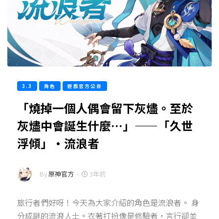
3.3
角色
遊戲官方公告
「燒掉一個人偶會留下灰燼。至於
灰燼中會誕生什麼…」——「久世
浮傾」·流浪者
By
原神官方
-
3年前
旅行者們好呀！今天為大家介紹的角色是流浪者。 身
分成謎的流浪人士。衣著打扮像是修驗者，言行卻並