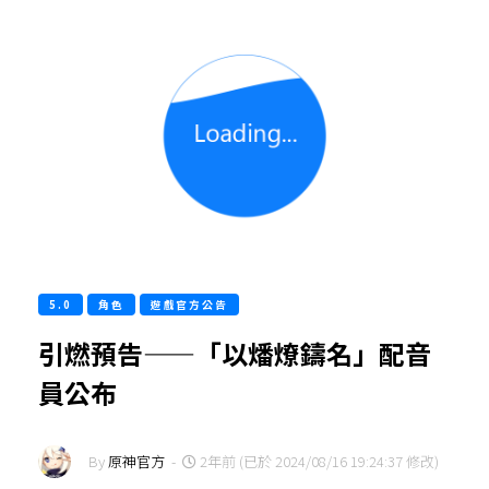
5.0
角色
遊戲官方公告
引燃預告——「以燔燎鑄名」配音
員公布
By
原神官方
-
2年前 (已於 2024/08/16 19:24:37 修改)