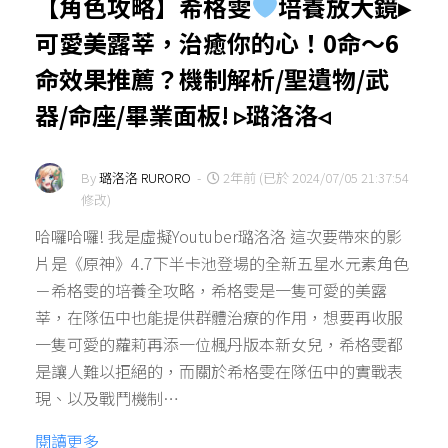
【角色攻略】希格雯
培養放大鏡▸
可愛美露莘，治癒你的心！0命～6
命效果推薦？機制解析/聖遺物/武
器/命座/畢業面板! ▹璐洛洛◃
By
璐洛洛 RURORO
-
2年前 (已於 2024/07/05 21:37:54
修改)
哈囉哈囉! 我是虛擬Youtuber璐洛洛 這次要帶來的影
片是《原神》4.7下半卡池登場的全新五星水元素角色
－希格雯的培養全攻略，希格雯是一隻可愛的美露
莘，在隊伍中也能提供群體治療的作用，想要再收服
一隻可愛的蘿莉再添一位楓丹版本新女兒，希格雯都
是讓人難以拒絕的，而關於希格雯在隊伍中的實戰表
現、以及戰鬥機制…
閱讀更多