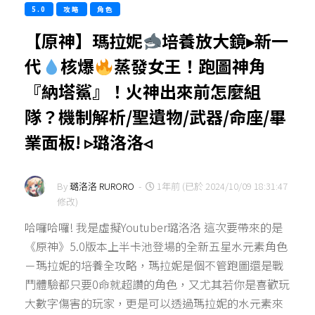
5.0
攻略
角色
【原神】瑪拉妮
培養放大鏡▸新一
代
核爆
蒸發女王！跑圖神角
『納塔鯊』！火神出來前怎麼組
隊？機制解析/聖遺物/武器/命座/畢
業面板! ▹璐洛洛◃
By
璐洛洛 RURORO
-
1年前 (已於 2024/10/09 18:31:47
修改)
哈囉哈囉! 我是虛擬Youtuber璐洛洛 這次要帶來的是
《原神》5.0版本上半卡池登場的全新五星水元素角色
－瑪拉妮的培養全攻略，瑪拉妮是個不管跑圖還是戰
鬥體驗都只要0命就超讚的角色，又尤其若你是喜歡玩
大數字傷害的玩家，更是可以透過瑪拉妮的水元素來