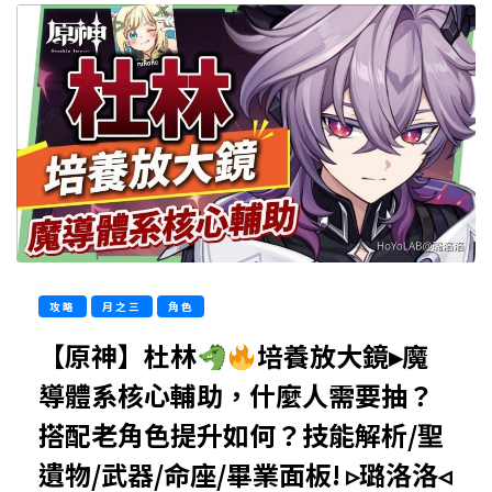
攻略
月之三
角色
【原神】杜林
培養放大鏡▸魔
導體系核心輔助，什麼人需要抽？
搭配老角色提升如何？技能解析/聖
遺物/武器/命座/畢業面板! ▹璐洛洛◃