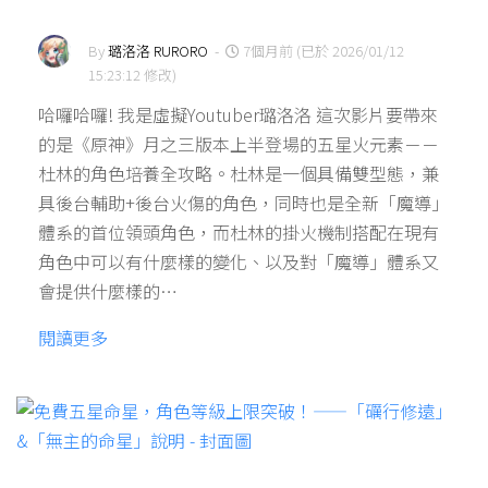
By
璐洛洛 RURORO
-
7個月前 (已於 2026/01/12
15:23:12 修改)
哈囉哈囉! 我是虛擬Youtuber璐洛洛 這次影片要帶來
的是《原神》月之三版本上半登場的五星火元素－－
杜林的角色培養全攻略。杜林是一個具備雙型態，兼
具後台輔助+後台火傷的角色，同時也是全新「魔導」
體系的首位領頭角色，而杜林的掛火機制搭配在現有
角色中可以有什麼樣的變化、以及對「魔導」體系又
會提供什麼樣的…
閱讀更多