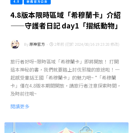
4.8
遊戲官方公告
4.8版本限時區域「希穆蘭卡」介紹
——守護者日記 day1「摺紙動物」
By
原神官方
-
2年前 (已於 2024/08/16 19:23:28 修改)
旅行者好呀~限時區域「希穆蘭卡」即將開放！ 打開
這本神秘的書，我們就要踏上討伐邪龍的旅途啦！一
起感受童話王國「希穆蘭卡」的魅力吧~ *「希穆蘭
卡」僅在4.8版本期間開放，請旅行者注意探索時間，
及時前往哦~
閱讀更多