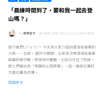
「晨練時間到了，要和我一起去登
山嗎？」
By
原神官方
-
4年前 (已於 2021/12/22 21:00:55 修改)
旅行者們\ (^ o ^) / ~ 今天為大家介紹的是海祇島軍的
大將——五郎。 眼狩令期間，五郎多次帶領海祇島軍
與幕府軍作戰，即使條件艱難，也成功守住了防線。
將士們稱他為「常勝的尖耳將軍」，這一稱號在幕府
方面也廣為流傳。
閱讀更多