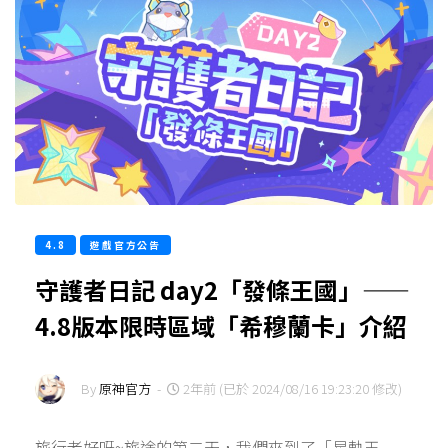
4.8
遊戲官方公告
守護者日記 day2「發條王國」——
4.8版本限時區域「希穆蘭卡」介紹
By
原神官方
-
2年前 (已於 2024/08/16 19:23:20 修改)
旅行者好呀~旅途的第二天，我們來到了「星軌王