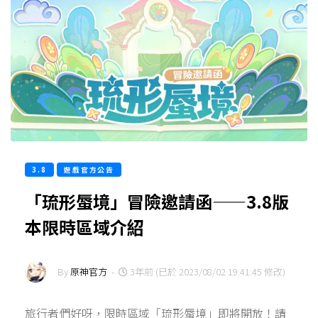
3.8
遊戲官方公告
「琉形蜃境」冒險邀請函——3.8版
本限時區域介紹
By
原神官方
-
3年前 (已於 2023/08/02 19:41:45 修改)
旅行者們好呀，限時區域「琉形蜃境」即將開放！請