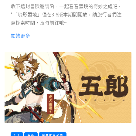
收下這封冒險邀請函，一起看看蜃境的奇妙之處吧~
*「琉形蜃境」僅在3.8版本期間開放，請旅行者們注
意探索時間，及時前往哦~
閱讀更多
2.3
角色
遊戲官方公告