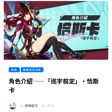
角色
遊戲官方公告
角色介紹——「巡宇翦定」·恰斯
卡
By
原神官方
-
1年前