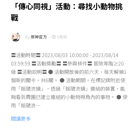
「傳心同視」活動：尋找小動物挑
戰
By
原神官方
-
3年前
〓活動時間〓 2023/08/03 10:00:00 - 2023/08/14
03:59:59 〓活動獎勵〓 〓參與條件〓 冒險等階≥20
級 〓活動說明〓 ● 活動開放後的前六天，每天解鎖1
個新的關卡，共6關。 ● 活動期間，在標記牌附近使
用「銘隨流鏡」，透過「銘隨流鏡」連結的裝置，能
夠看到周圍已建立連結的小動物視角內的事物。 ● 使
用「銘隨流…
閱讀更多