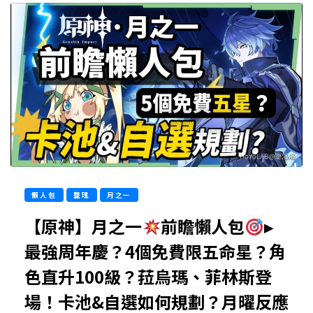
懶人包
整理
月之一
【原神】月之一
前瞻懶人包
▸
最強周年慶？4個免費限五命星？角
色直升100級？菈烏瑪、菲林斯登
場！卡池&自選如何規劃？月曜反應