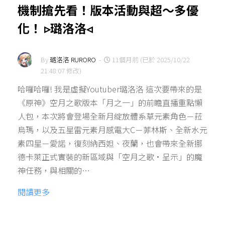
機制搶先看！版本活動與超～多優
化！ ▹璐洛洛◃
By
璐洛洛 RURORO
-
11個月前 (已於 2025/10/22
21:48:07 修改)
哈囉哈囉! 我是虛擬Youtuber璐洛洛 這次要帶來的是
《原神》空月之歌版本「月之一」的前瞻直播重點懶
人包，本次將會登場全新月綻放體系草元素角色－菈
烏瑪，以及五星雷元素月感電大C－菲林斯、全新水元
素四星－愛諾，復刻納西妲、夜蘭，也會帶來全新挪
德卡萊正式實裝的新區域與「空月之歌·呈示」的魔
神任務，與相關的…
閱讀更多