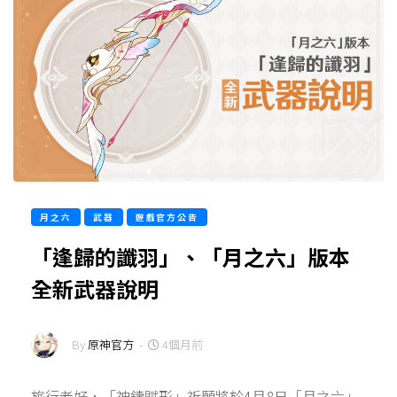
月之六
武器
遊戲官方公告
「逢歸的讖羽」、「月之六」版本
全新武器說明
By
原神官方
-
4個月前
旅行者好，「神鑄賦形」祈願將於4月8日「月之六」