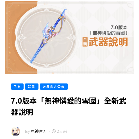
7.0
武器
遊戲官方公告
7.0版本「無神憐愛的雪國」全新武
器說明
By
原神官方
-
2天前