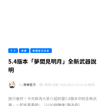
5.4
武器
遊戲官方公告
5.4版本「夢間見明月」全新武器說
明
By
原神官方
-
1年前 (已於 2025/02/12 22:13:26 修改)
旅行者好！今天將為大家介紹的是5.4版本中的全新武
器，一起來看看吧~ （以90級精煉1階為例）