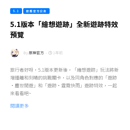
5.1
遊戲官方公告
5.1版本「繪想遊跡」全新遊跡特效
預覽
By
原神官方
-
1年前
旅行者好呀，5.1版本更新後，「繪想遊跡」玩法將新
增鍾離和刻晴的挑戰關卡，以及同角色對應的「遊跡
·塵世閒遊」和「遊跡·霆霓快雨」遊跡特效，一起
來看看吧~
閱讀更多