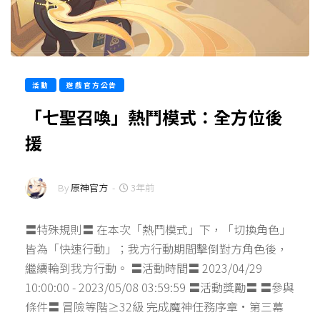
活動
遊戲官方公告
「七聖召喚」熱鬥模式：全方位後
援
By
原神官方
-
3年前
〓特殊規則〓 在本次「熱鬥模式」下，「切換角色」
皆為「快速行動」；我方行動期間擊倒對方角色後，
繼續輪到我方行動。 〓活動時間〓 2023/04/29
10:00:00 - 2023/05/08 03:59:59 〓活動獎勵〓 〓參與
條件〓 冒險等階≥32級 完成魔神任務序章·第三幕