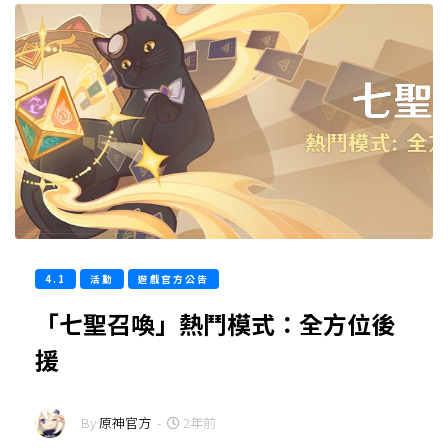
4.1
活動
遊戲官方公告
「七聖召喚」熱鬥模式：全方位後
援
By
原神官方
-
2年前