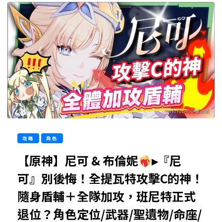
攻略
角色
【原神】尼可 & 布倫妮
▸『尼
可』別後悔！全提瓦特攻擊C的神！
隨身盾輔＋全隊加攻，班尼特正式
退位？角色定位/武器/聖遺物/命座/