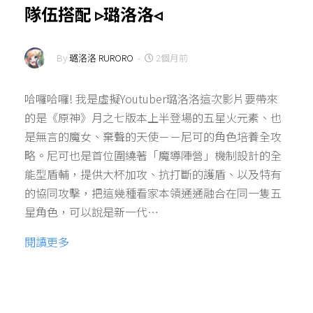
隊伍搭配 ▹璐洛洛◃
By
璐洛洛 RURORO
-
2個月前
哈囉哈囉! 我是虛擬Youtuber璐洛洛這次影片要帶來
的是《原神》月之七版本上半登場的五星火元素、也
是無言的魔女、棄聲的天使－－尼可的角色培養全攻
略。尼可也是首位圍繞著「魔導陣營」機制設計的全
能型盾輔，提供大杯加攻、抗打斷的護盾、以及特有
的協同攻擊，把這幾種看家本領通通融合在同一隻五
星角色，可以說是新一代…
閱讀更多