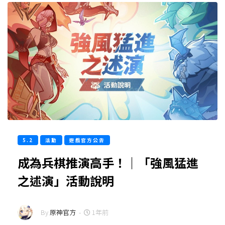
5.2
活動
遊戲官方公告
成為兵棋推演高手！｜「強風猛進
之述演」活動說明
By
原神官方
-
1年前