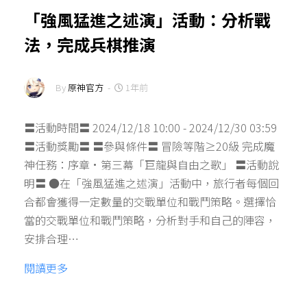
「強風猛進之述演」活動：分析戰
法，完成兵棋推演
By
原神官方
-
1年前
〓活動時間〓 2024/12/18 10:00 - 2024/12/30 03:59
〓活動獎勵〓 〓參與條件〓 冒險等階≥20級 完成魔
神任務：序章·第三幕「巨龍與自由之歌」 〓活動說
明〓 ●在「強風猛進之述演」活動中，旅行者每個回
合都會獲得一定數量的交戰單位和戰鬥策略。選擇恰
當的交戰單位和戰鬥策略，分析對手和自己的陣容，
安排合理…
閱讀更多