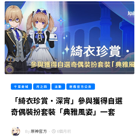
千星奇域
月之四
活動
遊戲官方公告
「綺衣珍賞·深宵」參與獲得自選
奇偶裝扮套裝「典雅風姿」一套
By
原神官方
-
6個月前