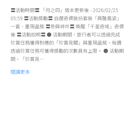
〓活動時間〓 「月之四」版本更新後 - 2026/02/25
05:59 〓活動獎勵〓 自選奇偶裝扮套裝「典雅風姿」
一套、重現晶簇 〓參與條件〓 喚醒「千星奇域」奇偶
後 〓活動說明〓 ● 活動期間，旅行者可以透過完成
珍賞任務獲得對應的「珍賞見聞」與重現晶簇，每週
透過珍賞任務可獲得獎勵的次數具有上限。 ● 活動期
間，「珍賞見…
閱讀更多