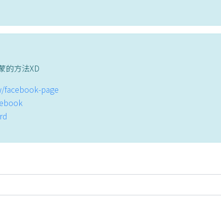
蒙的方法XD
tw/facebook-page
acebook
ord