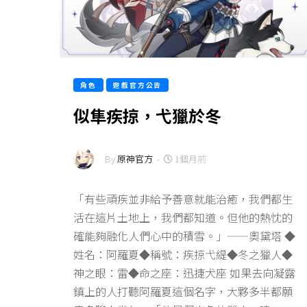
角色
遊戲官方公告
似隼疾掠，弋獵於冬
By
原神官方
-
1個月前
「有些頑疾並非給予善意就能治癒，我們都生
活在這片土地上，我們都知道。但他的熱忱的
確能夠融化人們心中的積雪。」——奧黛塔 ◆
姓名：阿羅夏◆稱號：疾掠弋緹◆冬之獵人◆
神之眼：雷◆命之座：迅捷犬座 如果去向凝露
鎮上的人打聽阿羅夏這個名字，大夥多半都願