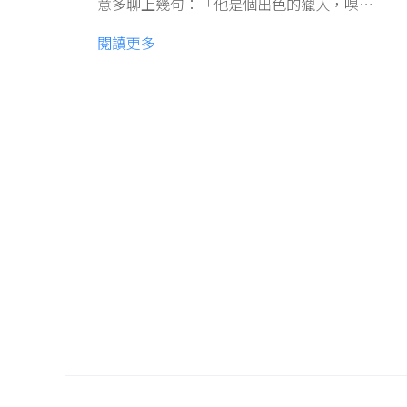
意多聊上幾句：「他是個出色的獵人，嗅…
閱讀更多