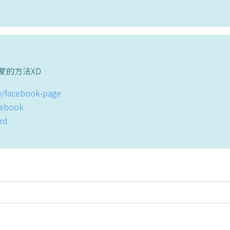
蒙的方法XD
tw/facebook-page
acebook
ord