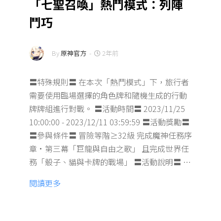
「七聖召喚」熱鬥模式：列陣
鬥巧
By
原神官方
-
2年前
〓特殊規則〓 在本次「熱鬥模式」下，旅行者
需要使用臨場選擇的角色牌和隨機生成的行動
牌牌組進行對戰。 〓活動時間〓 2023/11/25
10:00:00 - 2023/12/11 03:59:59 〓活動獎勵〓
〓參與條件〓 冒險等階≥32級 完成魔神任務序
章·第三幕「巨龍與自由之歌」 且完成世界任
務「骰子、貓與卡牌的戰場」 〓活動說明〓 …
閱讀更多