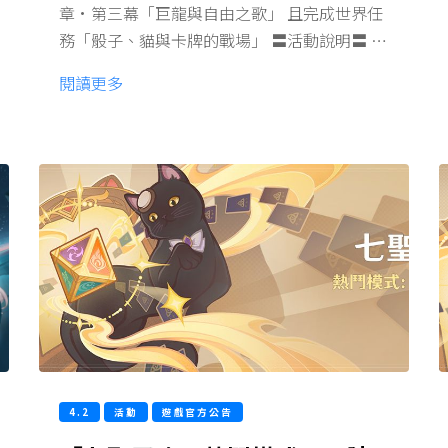
章·第三幕「巨龍與自由之歌」 且完成世界任
務「骰子、貓與卡牌的戰場」 〓活動說明〓 …
閱讀更多
4.2
活動
遊戲官方公告