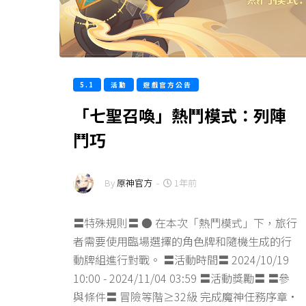
5.1
活動
遊戲官方公告
「七聖召喚」熱鬥模式：列陣
鬥巧
By
原神官方
-
1年前
〓特殊規則〓 ● 在本次「熱鬥模式」下，旅行
者需要使用臨場選擇的角色牌和隨機生成的行
動牌組進行對戰。 〓活動時間〓 2024/10/19
10:00 - 2024/11/04 03:59 〓活動獎勵〓 〓參
與條件〓 冒險等階≥32級 完成魔神任務序章·