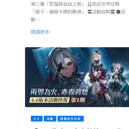
第三幕「巨龍與自由之歌」 且完成世界任務
「骰子、貓與卡牌的戰場」 〓活動說明〓 ●活
動…
閱讀更多
4.6
活動
遊戲官方公告