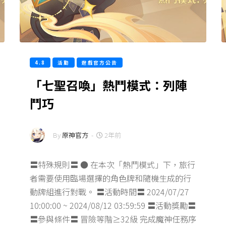
4.8
活動
遊戲官方公告
「七聖召喚」熱鬥模式：列陣
鬥巧
By
原神官方
-
2年前
〓特殊規則〓 ● 在本次「熱鬥模式」下，旅行
者需要使用臨場選擇的角色牌和隨機生成的行
動牌組進行對戰。 〓活動時間〓 2024/07/27
10:00:00 ~ 2024/08/12 03:59:59 〓活動獎勵〓
〓參與條件〓 冒險等階≥32級 完成魔神任務序