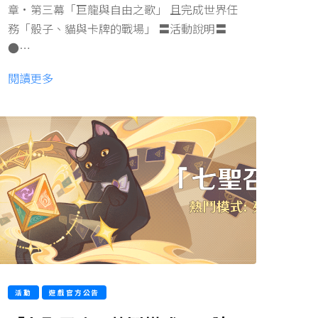
章·第三幕「巨龍與自由之歌」 且完成世界任
務「骰子、貓與卡牌的戰場」 〓活動說明〓
●…
閱讀更多
活動
遊戲官方公告