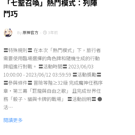
「七聖召喚」熱鬥模式：列陣
鬥巧
By
原神官方
-
3年前
〓特殊規則〓 在本次「熱鬥模式」下，旅行者
需要使用臨場選擇的角色牌和隨機生成的行動
牌組進行對戰。 〓活動時間〓 2023/06/03
10:00:00 - 2023/06/12 03:59:59 〓活動獎勵〓
〓參與條件〓 冒險等階≥32級 完成魔神任務序
章·第三幕「巨龍與自由之歌」 且完成世界任
務「骰子、貓與卡牌的戰場」 〓活動說明〓 ●
活…
閱讀更多