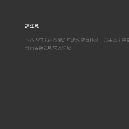
請注意
本站內容未經授權許可請勿擅自抄襲，如果需引用
分內容請註明來源網址。