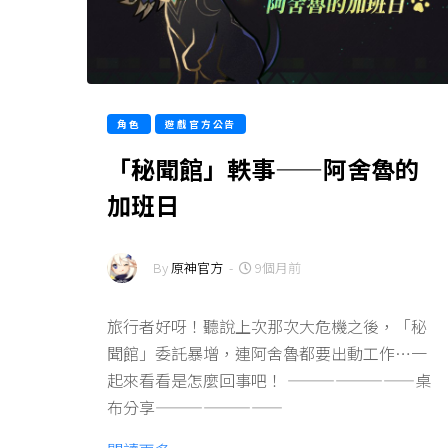
角色
遊戲官方公告
「秘聞館」軼事——阿舍魯的
加班日
By
原神官方
-
9個月前
旅行者好呀！聽說上次那次大危機之後，「秘
聞館」委託暴增，連阿舍魯都要出動工作…一
起來看看是怎麼回事吧！ ————————桌
布分享————————