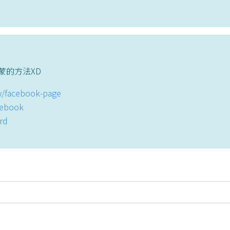
蒙的方法XD
tw/facebook-page
acebook
ord