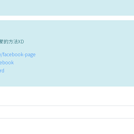
蒙的方法XD
tw/facebook-page
acebook
ord