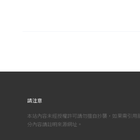
請注意
本站內容未經授權許可請勿擅自抄襲，如果需引用
分內容請註明來源網址。