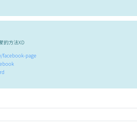
蒙的方法XD
tw/facebook-page
acebook
ord