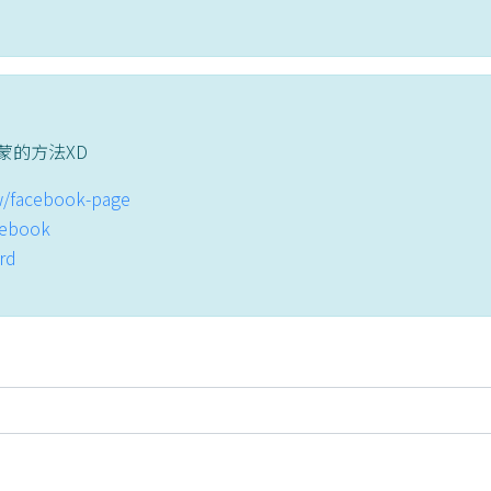
蒙的方法XD
tw/facebook-page
acebook
ord