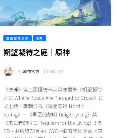
遊戲官方公告
音樂
朔望凝待之庭｜原神
By
原神官方
-
4個月前
《原神》第二張挪德卡萊篇原聲帶《朔望凝待
之庭 Where Roads Are Pledged to Cross》正
式上線，專輯分為《霜盡春歸 Nordic
Spring》、《早至的黎明 Tidig Gryning》與
《未亡者的悼亡 Requiem for the Living》3張
CD，共收錄73首由HOYO-MiX音樂團隊為《原