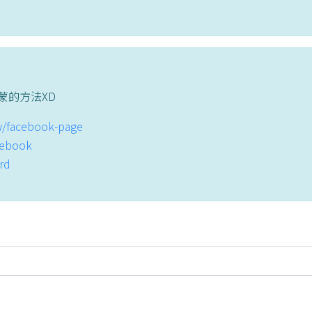
蒙的方法XD
tw/facebook-page
acebook
ord