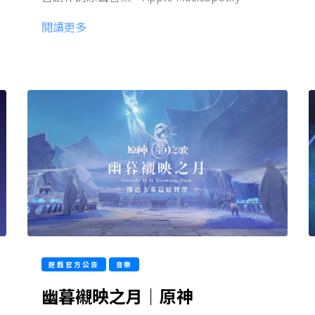
閱讀更多
遊戲官方公告
音樂
幽暮襯映之月｜原神