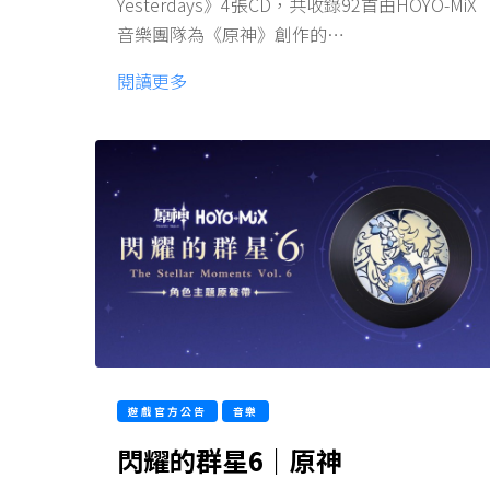
Yesterdays》4張CD，共收錄92首由HOYO-MiX
音樂團隊為《原神》創作的…
閱讀更多
遊戲官方公告
音樂
閃耀的群星6｜原神