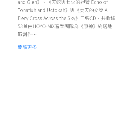
and Glen》、《天蛇與七火的迴響 Echo of
Tonatiuh and Uctokah》與《焚天的交燹 A
Fiery Cross Across the Sky》三張CD，共收錄
53首由HOYO-MiX音樂團隊為《原神》納塔地
區創作…
閱讀更多