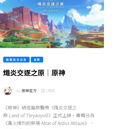
遊戲官方公告
音樂
熾炎交逐之原｜原神
By
原神官方
-
1年前
《原神》納塔篇原聲帶《熾炎交逐之
原 Land of Tleyaoyotl》正式上線，專輯分為
《萬火燎烈的祭場 Altar of Ardor Ablaze》、