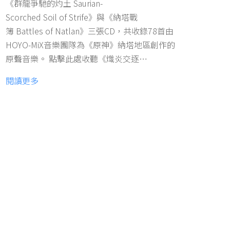
《群龍爭馳的灼土 Saurian-
Scorched Soil of Strife》與《納塔戰
簿 Battles of Natlan》三張CD，共收錄78首由
HOYO-MiX音樂團隊為《原神》納塔地區創作的
原聲音樂。 點擊此處收聽《熾炎交逐…
閱讀更多