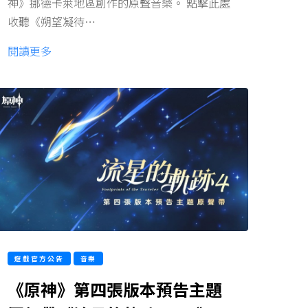
神》挪德卡萊地區創作的原聲音樂。 點擊此處
收聽《朔望凝待…
閱讀更多
遊戲官方公告
音樂
《原神》第四張版本預告主題