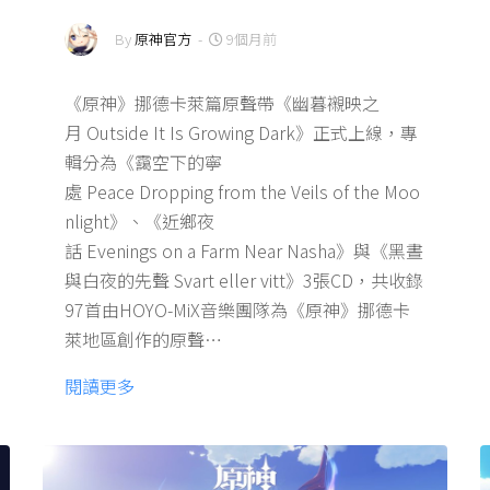
By
原神官方
-
9個月前
《原神》挪德卡萊篇原聲帶《幽暮襯映之
月 Outside It Is Growing Dark》正式上線，專
輯分為《靄空下的寧
處 Peace Dropping from the Veils of the Moo
nlight》、《近鄉夜
話 Evenings on a Farm Near Nasha》與《黑晝
與白夜的先聲 Svart eller vitt》3張CD，共收錄
97首由HOYO-MiX音樂團隊為《原神》挪德卡
萊地區創作的原聲…
閱讀更多