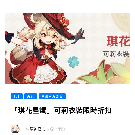
3.8
角色
遊戲官方公告
「琪花星燭」可莉衣裝限時折扣
By
原神官方
-
3年前