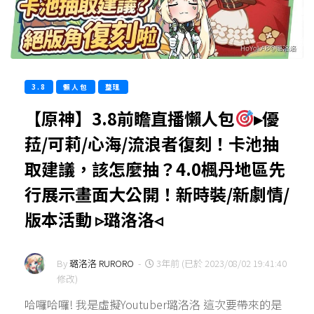
3.8
懶人包
整理
【原神】3.8前瞻直播懶人包
▸優
菈/可莉/心海/流浪者復刻！卡池抽
取建議，該怎麼抽？4.0楓丹地區先
行展示畫面大公開！新時裝/新劇情/
版本活動 ▹璐洛洛◃
By
璐洛洛 RURORO
-
3年前 (已於 2023/08/02 19:41:40
修改)
哈囉哈囉! 我是虛擬Youtuber璐洛洛 這次要帶來的是