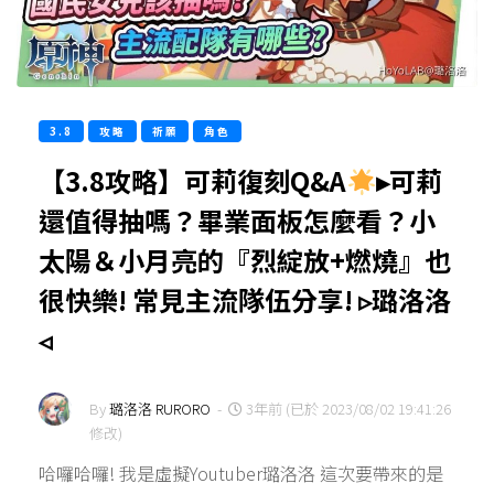
3.8
攻略
祈願
角色
【3.8攻略】可莉復刻Q&A
▸可莉
還值得抽嗎？畢業面板怎麼看？小
太陽＆小月亮的『烈綻放+燃燒』也
很快樂! 常見主流隊伍分享! ▹璐洛洛
◃
By
璐洛洛 RURORO
-
3年前 (已於 2023/08/02 19:41:26
修改)
哈囉哈囉! 我是虛擬Youtuber璐洛洛 這次要帶來的是