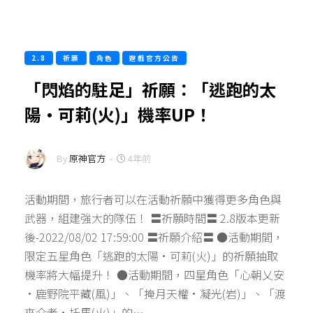
2.8
祈願
角色
遊戲官方公告
「閃焰的駐足」祈願：「逃跑的太
陽·可莉(火)」機率UP！
By
原神官方
-
4年前
活動期間，旅行者可以在活動祈願中獲得更多角色與
武器，組建強大的隊伍！ 〓祈願時間〓 2.8版本更新
後-2022/08/02 17:59:00 〓祈願介紹〓 ●活動期間，
限定五星角色「逃跑的太陽·可莉(火)」的祈願抽取
機率將大幅提升！ ●活動期間，四星角色「心朝乂安
·鹿野院平藏(風)」、「掩月天權·凝光(岩)」、「渡
來介者·托馬(火)」的…