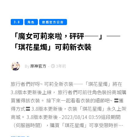
3.8
角色
遊戲官方公告
「魔女可莉來啦，砰砰——」——
「琪花星燭」可莉新衣裝
By
原神官方
-
3年前
旅行者們好呀~ 可莉全新衣裝——「琪花星燭」將在
3.8版本更新後上線， 旅行者們可前往角色裝扮商城購
買獲得該衣裝。 接下來一起看看衣裝的細節吧~ 〓獲
得方式〓 3.8版本更新後，衣裝「琪花星燭」永久上架
商城。 3.8版本更新後 - 2023/08/14 03:59這段期間
（伺服器時間），購買「琪花星燭」可享受限時折…