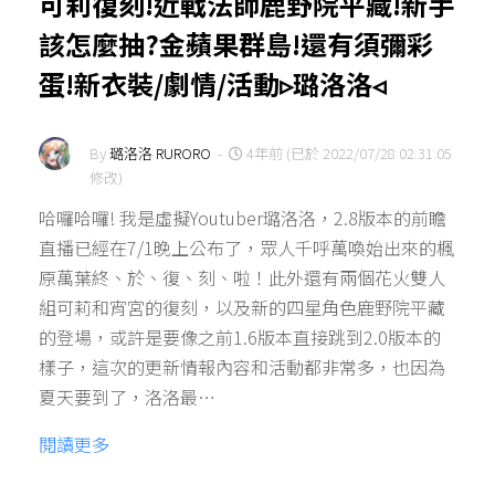
可莉復刻!近戰法師鹿野院平藏!新手
該怎麼抽?金蘋果群島!還有須彌彩
蛋!新衣裝/劇情/活動▹璐洛洛◃
By
璐洛洛 RURORO
-
4年前 (已於 2022/07/28 02:31:05
修改)
哈囉哈囉! 我是虛擬Youtuber璐洛洛，2.8版本的前瞻
直播已經在7/1晚上公布了，眾人千呼萬喚始出來的楓
原萬葉終、於、復、刻、啦！此外還有兩個花火雙人
組可莉和宵宮的復刻，以及新的四星角色鹿野院平藏
的登場，或許是要像之前1.6版本直接跳到2.0版本的
樣子，這次的更新情報內容和活動都非常多，也因為
夏天要到了，洛洛最…
閱讀更多