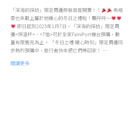
「深海的探訪」限定周邊原裝首度開賣！！
希格
雯也來獻上屬於她暖心的冬日之禮啦！飄呼呼～
即日起到2025年1月7日，「深海的探訪」限定周
邊<保溫杯>、<T恤>可於全家FamiPort機台預購，數
量有限售完為止。 「冬日之禮 暖心時刻」限定周邊同
步熱烈預購中，旅行者快來把它們帶回家！ …
閱讀更多