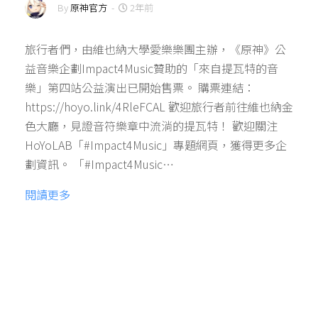
By
原神官方
-
2年前
旅行者們，由維也納大學愛樂樂團主辦，《原神》公
益音樂企劃Impact4Music贊助的「來自提瓦特的音
樂」第四站公益演出已開始售票。 購票連結：
https://hoyo.link/4RleFCAL 歡迎旅行者前往維也納金
色大廳，見證音符樂章中流淌的提瓦特！ 歡迎關注
HoYoLAB「#Impact4Music」專題網頁，獲得更多企
劃資訊。 「#Impact4Music…
閱讀更多