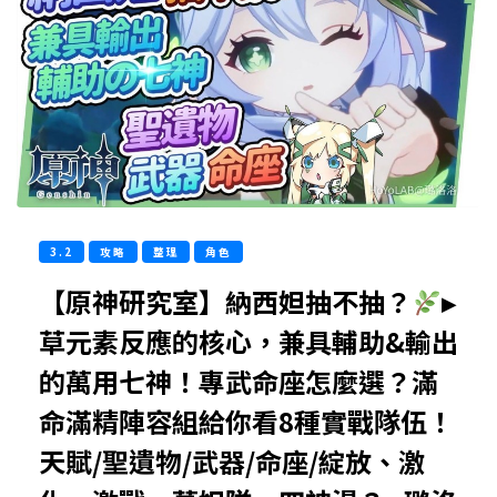
3.2
攻略
整理
角色
【原神研究室】納西妲抽不抽？
▸
草元素反應的核心，兼具輔助&輸出
的萬用七神！專武命座怎麼選？滿
命滿精陣容組給你看8種實戰隊伍！
天賦/聖遺物/武器/命座/綻放、激