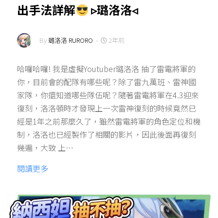
出手法詳解
▹璐洛洛◃
By
璐洛洛 RURORO
-
2年前
哈囉哈囉! 我是虛擬Youtuber璐洛洛 抽了雷電將軍的
你，目前會的配隊有哪些呢？除了雷九萬班、雷神國
家隊，你還知道哪些隊伍呢？隨著雷電將軍在4.3迎來
復刻，洛洛頓時才發現上一次雷神復刻的時候竟然已
經是1年之前那麼久了，雖然雷電將軍的角色定位和機
制，洛洛也已經製作了相關的影片，因此後面再復刻
幾遍，大致 上…
閱讀更多