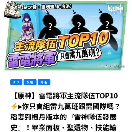
4.3
攻略
角色
【原神】雷電將軍主流隊伍TOP10
▸你只會組雷九萬班跟雷國隊嗎？
稻妻到楓丹版本的『雷神隊伍發展
史』！畢業面板、聖遺物、技能輸