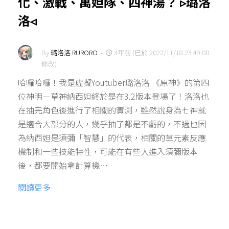
化、激戰、萬妲隊、四神湯？ ▹璐洛
洛◃
By
璐洛洛 RURORO
-
3年前 (已於 2022/11/18 23:49:00
修改)
哈囉哈囉！我是虛擬Youtuber璐洛洛 《原神》的第四
位神明－草神納西妲終於是在3.2版本登場了！洛洛也
在抽完角色後進行了相關的實測，雖然說身為七神就
是適合大部分的人，幾乎抽了都是不虧的，不過也因
為納西妲是須彌「智慧」的代表，相關的草元素反應
機制和一些技能特性，可能在有些人進入須彌版本
後，都要開始拿計算機…
閱讀更多