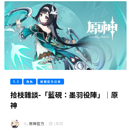
5.3
角色
遊戲官方公告
拾枝雜談-「藍硯：墨羽役陣」｜原
神
By
原神官方
-
1年前