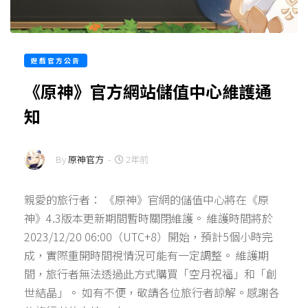
遊戲官方公告
《原神》官方網站儲值中心維護通
知
By
原神官方
-
2年前
親愛的旅行者： 《原神》官網的儲值中心將在《原
神》4.3版本更新期間暫時關閉維護。 維護時間將於
2023/12/20 06:00（UTC+8）開始，預計5個小時完
成，實際重開時間視情況可能有一定調整。 維護期
間，旅行者無法透過此方式購買「空月祝福」和「創
世結晶」。 如有不便，敬請各位旅行者諒解。感謝各