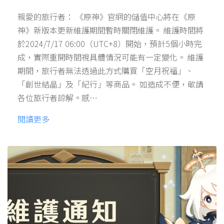
親愛的旅行者： 《原神》官網的儲值中心將在《原
神》新版本更新維護期間暫時關閉維護。 維護時間將
於2024/7/17 06:00（UTC+8）開始，預計5個小時完
成，實際重開時間視具體情況可能有一定變化。 維護
期間，旅行者無法透過此方式購買「空月祝福」、
「創世結晶」及「紀行」等商品。 如造成不便，敬請
各位旅行者諒解。感…
閱讀更多