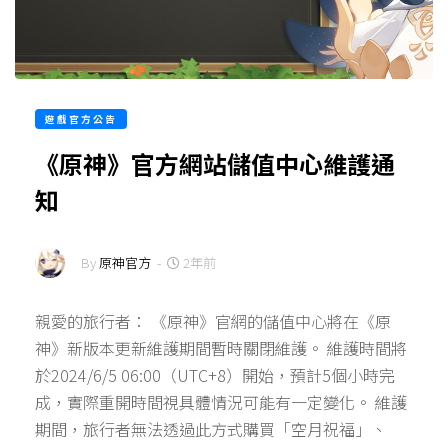
遊戲官方公告
《原神》官方網站儲值中心維護通
知
By
原神官方
-
2年前
親愛的旅行者： 《原神》官網的儲值中心將在《原
神》新版本更新維護期間暫時關閉維護。 維護時間將
於2024/6/5 06:00（UTC+8）開始，預計5個小時完
成，實際重開時間視具體情況可能有一定變化。 維護
期間，旅行者無法透過此方式購買「空月祝福」、