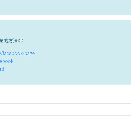
蒙的方法XD
tw/facebook-page
acebook
ord