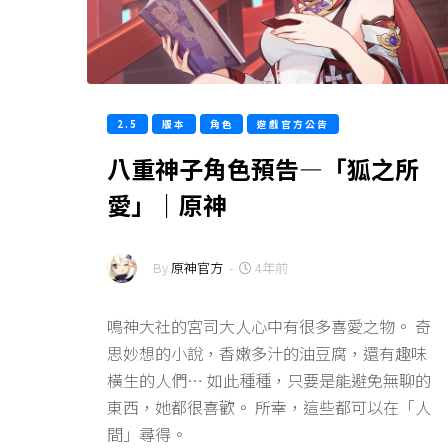
2.5
版本
角色
遊戲官方公告
八重神子角色預告—「狐之所
愛」｜原神
By
原神官方
-
4年前
鳴神大社的宮司大人心中有很多喜愛之物。 奇
思妙想的小說，香嫩多汁的油豆腐，還有趣味
橫生的人們… 如此種種，只要是能避免無聊的
東西，她都很喜歡。 所幸，這些都可以在「人
間」尋得。