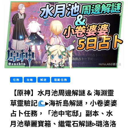
任務
攻略
解謎
隱藏任務
【原神】水月池周邊解謎 & 海淵靈
草靈驗記
▸海祈島解謎，小卷婆婆
占卜任務，「池中宅邸」副本、水
月池華麗寶箱、繼電石解謎▹璐洛洛