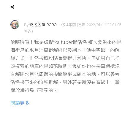
◃
By
璐洛洛 RURORO
-
4年前 (已於 2022/01/11 22:01:05
修改)
哈囉哈囉！我是虛擬Youtuber璐洛洛 這次要帶來的是
海祈島的水月池周邊解謎以及副本「池中宅邸」的解
鎖方式，雖然按照攻略會變得非常快，但如果自己從
頭摸索的話真的是超花時間，假如你也在長草期還沒
有解開水月池周邊的機關解謎或副本的話，可以參考
洛洛接下來的流程拆解，另外若是還沒有看過上一篇
關於海祈島《孤獨的…
閱讀更多