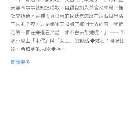
天無所事事就知道唱歌，自顧自加入茶會又絲毫不懂
社交禮儀。這種天真良善的傢伙是怎麼在這個世界活
下來的？哼，要是她哪天嚐到了這個世界的苦，我肯
定第一個在旁邊看笑話，才不會去幫她呢。」 ——某
次茶會上「木偶」與「女士」的對話 ◆姓名：哥倫比
婭·希珀塞萊尼婭 ◆稱…
閱讀更多