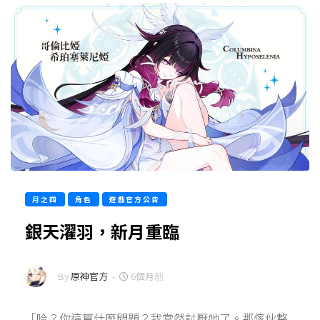
月之四
角色
遊戲官方公告
銀天濯羽，新月重臨
By
原神官方
-
6個月前
「哈？你這算什麼問題？我當然討厭她了。那傢伙整