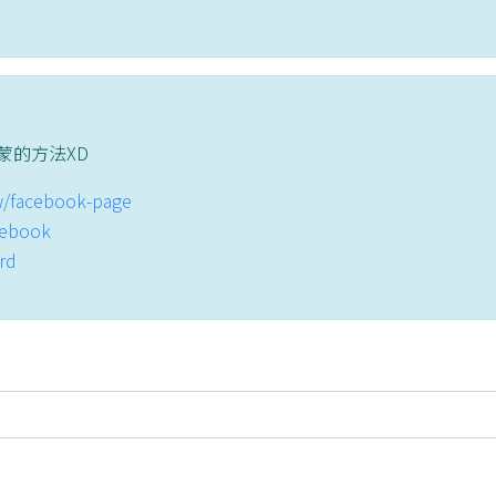
蒙的方法XD
tw/facebook-page
acebook
ord