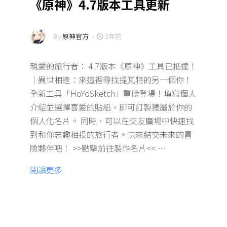
《原神》4.7版本工具更新
By
原神官方
-
2年前
親愛的旅行者： 4.7版本《原神》工具已抵達！
｜異世相逢：來這裡尋找提瓦特的另一個你！
全新工具「HoYoSketch」重磅登場！填寫個人
介紹並選擇喜愛的貼紙，即可訂製獨屬於你的
個人化名片。 同時，可以在交友廣場中快速找
到和你志趣相投的旅行者。快來結交未來的冒
險夥伴吧！ >>點擊前往製作名片<< …
閱讀更多