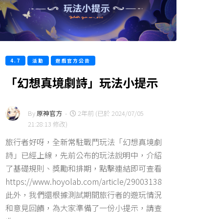
4.7
活動
遊戲官方公告
「幻想真境劇詩」玩法小提示
By
原神官方
-
2年前 (已於 2024/07/05
21:28:13 修改)
旅行者好呀，全新常駐戰鬥玩法「幻想真境劇
詩」已經上線，先前公布的玩法說明中，介紹
了基礎規則、獎勵和排期，點擊連結即可查看
https://www.hoyolab.com/article/29003138
此外，我們還根據測試期間旅行者的遊玩情況
和意見回饋，為大家準備了一份小提示，請查