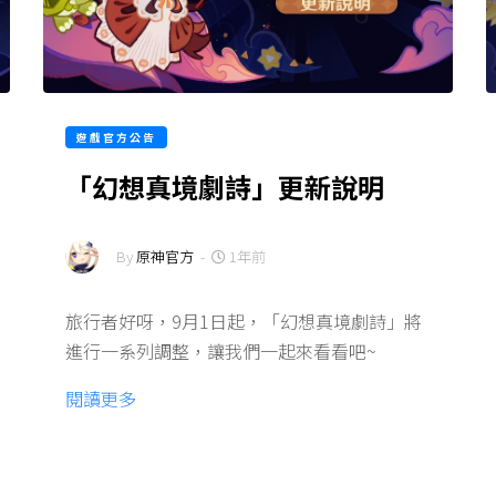
遊戲官方公告
「幻想真境劇詩」更新說明
By
原神官方
-
1年前
旅行者好呀，9月1日起，「幻想真境劇詩」將
進行一系列調整，讓我們一起來看看吧~
閱讀更多