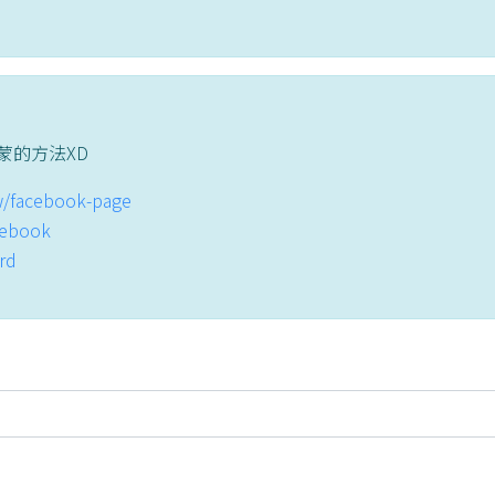
蒙的方法XD
tw/facebook-page
acebook
ord