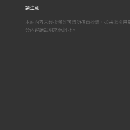
請注意
本站內容未經授權許可請勿擅自抄襲，如果需引用
分內容請註明來源網址。