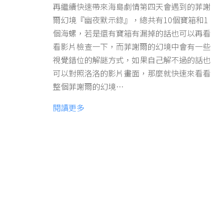
再繼續快速帶來海島劇情第四天會遇到的菲謝
爾幻境『幽夜默示錄』，總共有10個寶箱和1
個海螺，若是還有寶箱有漏掉的話也可以再看
看影片檢查一下，而菲謝爾的幻境中會有一些
視覺錯位的解謎方式，如果自己解不過的話也
可以對照洛洛的影片畫面，那麼就快速來看看
整個菲謝爾的幻境…
閱讀更多