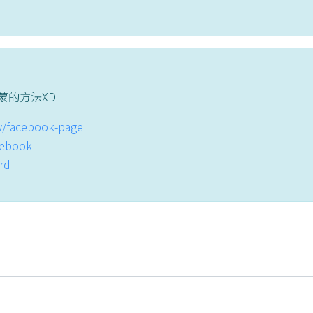
蒙的方法XD
tw/facebook-page
acebook
ord