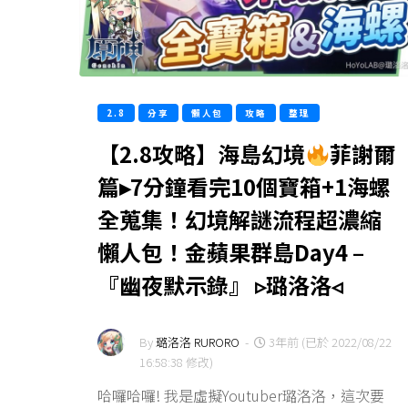
2.8
分享
懶人包
攻略
整理
【2.8攻略】海島幻境
菲謝爾
篇▸7分鐘看完10個寶箱+1海螺
全蒐集！幻境解謎流程超濃縮
懶人包！金蘋果群島Day4 –
『幽夜默示錄』 ▹璐洛洛◃
By
璐洛洛 RURORO
-
3年前 (已於 2022/08/22
16:58:38 修改)
哈囉哈囉! 我是虛擬Youtuber璐洛洛，這次要