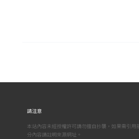
請注意
本站內容未經授權許可請勿擅自抄襲，如果需引用
分內容請註明來源網址。