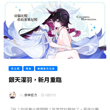
月之四
角色
遊戲官方公告
銀天濯羽，新月重臨
By
原神官方
-
6個月前
「哈？你這算什麼問題？我當然討厭她了。那傢伙整