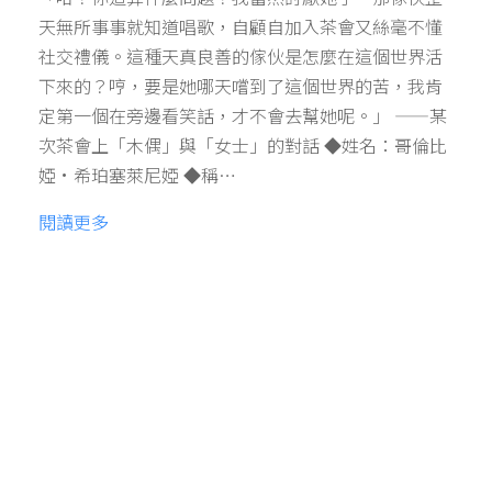
天無所事事就知道唱歌，自顧自加入茶會又絲毫不懂
社交禮儀。這種天真良善的傢伙是怎麼在這個世界活
下來的？哼，要是她哪天嚐到了這個世界的苦，我肯
定第一個在旁邊看笑話，才不會去幫她呢。」 ——某
次茶會上「木偶」與「女士」的對話 ◆姓名：哥倫比
婭·希珀塞萊尼婭 ◆稱…
閱讀更多