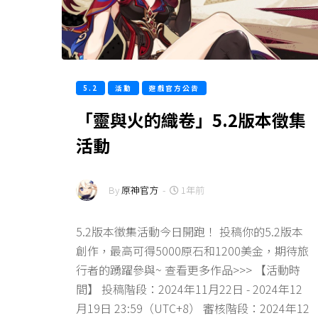
5.2
活動
遊戲官方公告
「靈與火的織卷」5.2版本徵集
活動
By
原神官方
-
1年前
5.2版本徵集活動今日開跑！ 投稿你的5.2版本
創作，最高可得5000原石和1200美金，期待旅
行者的踴躍參與~ 查看更多作品>>> 【活動時
間】 投稿階段：2024年11月22日 - 2024年12
月19日 23:59（UTC+8） 審核階段：2024年12