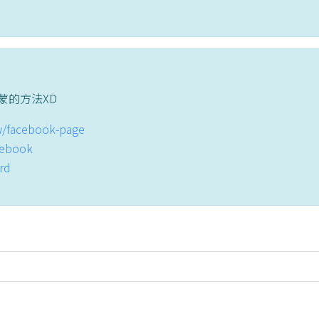
蒙的方法XD
tw/facebook-page
acebook
ord