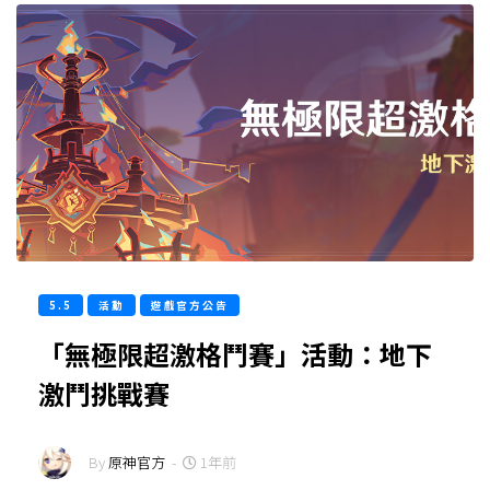
5.5
活動
遊戲官方公告
「無極限超激格鬥賽」活動：地下
激鬥挑戰賽
By
原神官方
-
1年前