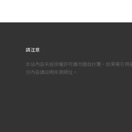
請注意
本站內容未經授權許可請勿擅自抄襲，如果需引用
分內容請註明來源網址。