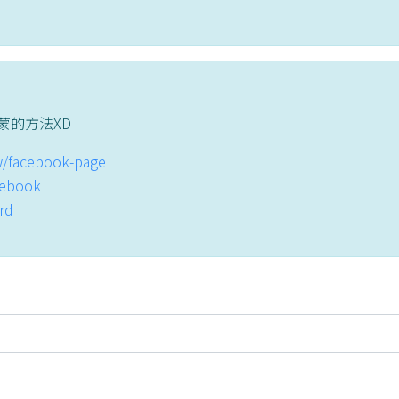
蒙的方法XD
tw/facebook-page
acebook
ord