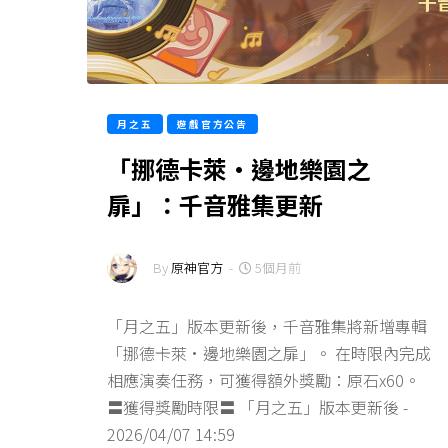
月之五
遊戲官方公告
「挪德卡萊·邊地樂園之
扉」：千音雅集更新
By
原神官方
-
5個月前
「月之五」版本更新後，千音雅集將新增專輯
「挪德卡萊·邊地樂園之扉」。 在時限內完成
相應演奏任務，可獲得額外獎勵：原石x60。
〓獲得獎勵時限〓 「月之五」版本更新後 -
2026/04/07 14:59