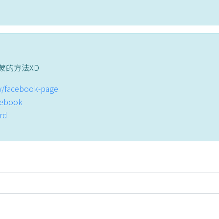
蒙的方法XD
tw/facebook-page
acebook
ord