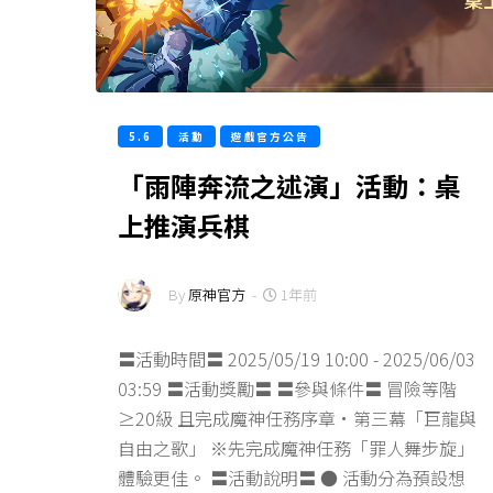
5.6
活動
遊戲官方公告
「雨陣奔流之述演」活動：桌
上推演兵棋
By
原神官方
-
1年前
〓活動時間〓 2025/05/19 10:00 - 2025/06/03
03:59 〓活動獎勵〓 〓參與條件〓 冒險等階
≥20級 且完成魔神任務序章·第三幕「巨龍與
自由之歌」 ※先完成魔神任務「罪人舞步旋」
體驗更佳。 〓活動說明〓 ● 活動分為預設想