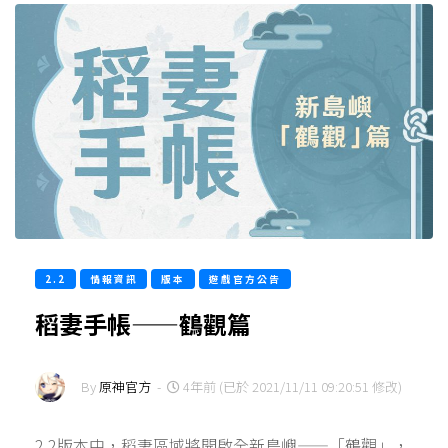
2.2
情報資訊
版本
遊戲官方公告
稻妻手帳——鶴觀篇
By
原神官方
-
4年前 (已於 2021/11/11 09:20:51 修改)
2.2版本中，稻妻區域將開啟全新島嶼——「鶴觀」，