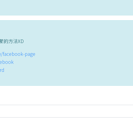
蒙的方法XD
tw/facebook-page
acebook
ord