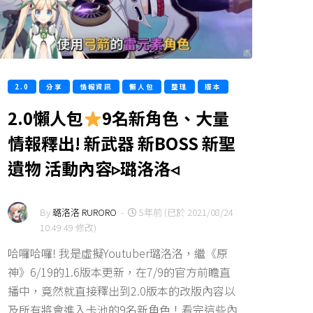
2.0
分享
情報資訊
懶人包
整理
版本
2.0懶人包
9名新角色、大量
情報釋出! 新武器 新BOSS 新聖
遺物 活動內容▹璐洛洛◃
By
璐洛洛 RURORO
-
5年前 (已於 2021/08/24
10:49:49 修改)
哈囉哈囉! 我是虛擬Youtuber璐洛洛，繼《原
神》6/19的1.6版本更新，在7/9的官方前瞻直
播中，竟然就直接釋出到2.0版本的改版內容以
及所有將會進入卡池的9名新角色！看完這些內