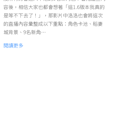
容後，相信大家也都會想著「這1.6版本我真的
是等不下去了！」，那影片中洛洛也會將這次
的直播內容彙整成以下重點：角色卡池、稻妻
城背景、9名新角…
閱讀更多