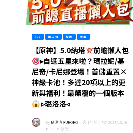
5.0
懶人包
整理
版本
【原神】5.0納塔
前瞻懶人包
▸自選五星來啦？瑪拉妮/基
尼奇/卡尼娜登場！首儲重置×
神級卡池！多達20項以上的更
新與福利！最顛覆的一個版本
▹璐洛洛◃
By
璐洛洛 RURORO
-
1年前 (已於 2024/10/09
18:32:03 修改)