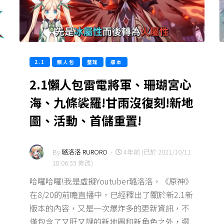
2.1
懶人包
整理
版本
2.1懶人包雷電將軍、珊瑚宮心
海、九條裟羅!甘雨沒復刻!新地
圖、活動、首儲重置!
By
璐洛洛 RURORO
-
4年前 (已於 2021/10/11
18:06:33 修改)
哈囉哈囉!我是虛擬Youtuber璐洛洛，《原神》
在8/20的前瞻直播中，已經釋出了關於新2.1新
版本的內容，又是一次爆炸多的更新資訊，不
僅包含了又肝又課的新地圖和新角色之外，還