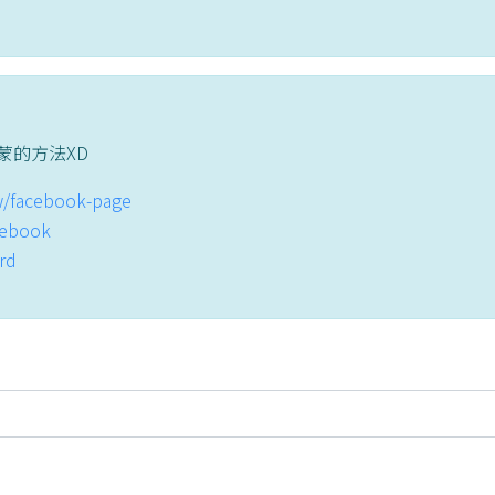
蒙的方法XD
tw/facebook-page
acebook
ord