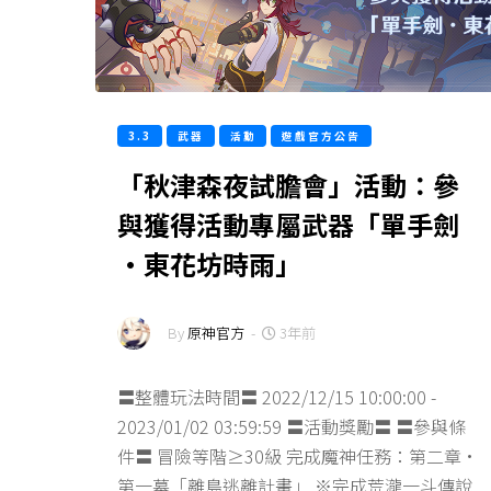
3.3
武器
活動
遊戲官方公告
「秋津森夜試膽會」活動：參
與獲得活動專屬武器「單手劍
·東花坊時雨」
By
原神官方
-
3年前
〓整體玩法時間〓 2022/12/15 10:00:00 -
2023/01/02 03:59:59 〓活動獎勵〓 〓參與條
件〓 冒險等階≥30級 完成魔神任務：第二章·
第一幕「離島逃離計畫」 ※完成荒瀧一斗傳說