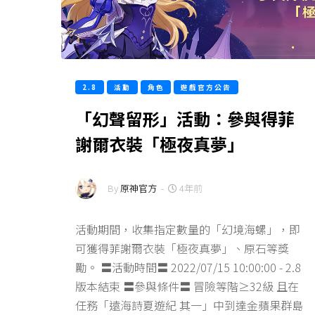
2.8
活動
角色
遊戲官方公告
「幻聲留形」活動：參與得菲
謝爾衣裝「極夜真夢」
By
原神官方
-
4年前
活動期間，收集指定數量的「幻境海螺」，即
可獲得菲謝爾衣裝「極夜真夢」、原石等獎
勵。 〓活動時間〓 2022/07/15 10:00:00 - 2.8
版本結束 〓參與條件〓 冒險等階≥32級 且在
任務「遠海詩夏遊紀 其一」中到達金蘋果群島