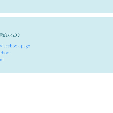
蒙的方法XD
tw/facebook-page
acebook
ord