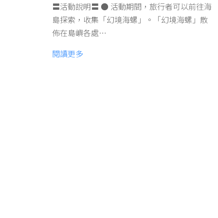
〓活動說明〓 ● 活動期間，旅行者可以前往海
島探索，收集「幻境海螺」。「幻境海螺」散
佈在島嶼各處…
閱讀更多