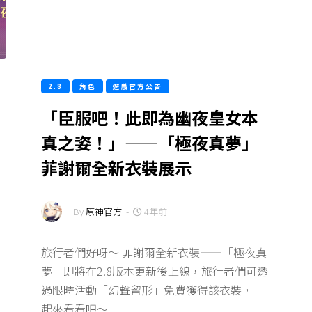
2.8
角色
遊戲官方公告
「臣服吧！此即為幽夜皇女本
真之姿！」——「極夜真夢」
菲謝爾全新衣裝展示
By
原神官方
-
4年前
旅行者們好呀～ 菲謝爾全新衣裝——「極夜真
夢」即將在2.8版本更新後上線，旅行者們可透
過限時活動「幻聲留形」免費獲得該衣裝，一
起來看看吧～