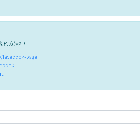
蒙的方法XD
tw/facebook-page
acebook
ord