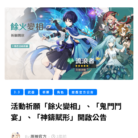
3.3
武器
祈願
角色
遊戲官方公告
活動祈願「餘火變相」、「鬼門鬥
宴」、「神鑄賦形」開啟公告
By
原神官方
-
3年前