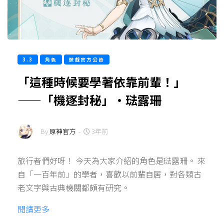
3.3
角色
遊戲官方公告
「這種時候要學著依靠前輩！」
——「機逐封秘」·琺露珊
By
原神官方
-
3年前
旅行者們好呀！ 今天為大家介紹的角色是琺露珊。 來
自「一百年前」的學者，喜歡以前輩自居，對各類古
老文字與古典機關都頗有研究。
閱讀更多