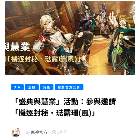
3.6
活動
角色
遊戲官方公告
「盛典與慧業」活動：參與邀請
「機逐封秘·琺露珊(風)」
By
原神官方
-
3年前