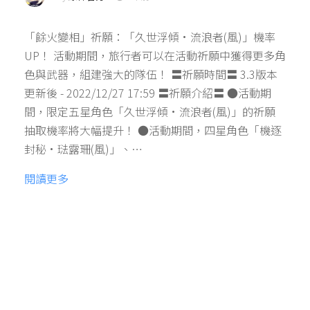
「餘火變相」祈願：「久世浮傾·流浪者(風)」機率
UP！ 活動期間，旅行者可以在活動祈願中獲得更多角
色與武器，組建強大的隊伍！ 〓祈願時間〓 3.3版本
更新後 - 2022/12/27 17:59 〓祈願介紹〓 ●活動期
間，限定五星角色「久世浮傾·流浪者(風)」的祈願
抽取機率將大幅提升！ ●活動期間，四星角色「機逐
封秘·琺露珊(風)」、…
閱讀更多