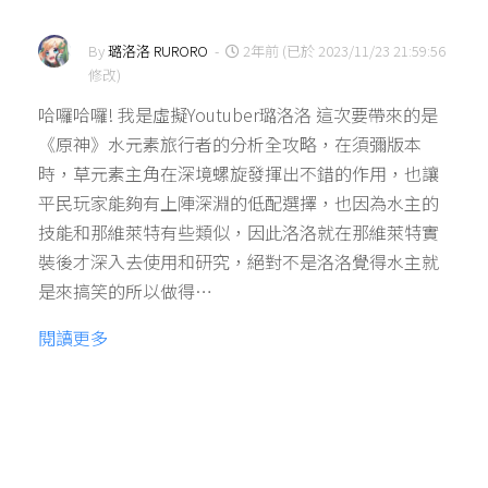
By
璐洛洛 RURORO
-
2年前 (已於 2023/11/23 21:59:56
修改)
哈囉哈囉! 我是虛擬Youtuber璐洛洛 這次要帶來的是
《原神》水元素旅行者的分析全攻略，在須彌版本
時，草元素主角在深境螺旋發揮出不錯的作用，也讓
平民玩家能夠有上陣深淵的低配選擇，也因為水主的
技能和那維萊特有些類似，因此洛洛就在那維萊特實
裝後才深入去使用和研究，絕對不是洛洛覺得水主就
是來搞笑的所以做得…
閱讀更多