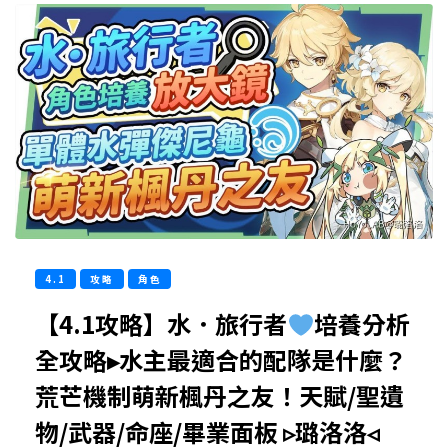
4.1
攻略
角色
【4.1攻略】水．旅行者
培養分析
全攻略▸水主最適合的配隊是什麼？
荒芒機制萌新楓丹之友！天賦/聖遺
物/武器/命座/畢業面板 ▹璐洛洛◃