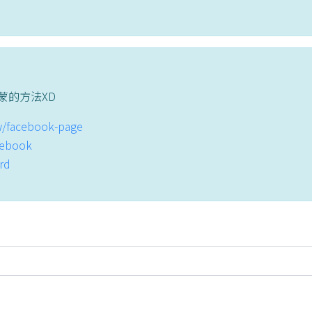
蒙的方法XD
tw/facebook-page
acebook
ord