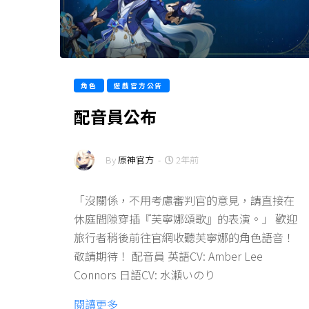
角色
遊戲官方公告
配音員公布
By
原神官方
-
2年前
「沒關係，不用考慮審判官的意見，請直接在
休庭間隙穿插『芙寧娜頌歌』的表演。」 歡迎
旅行者稍後前往官網收聽芙寧娜的角色語音！
敬請期待！ 配音員 英語CV: Amber Lee
Connors 日語CV: 水瀬いのり
閱讀更多