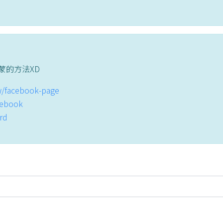
蒙的方法XD
tw/facebook-page
acebook
ord